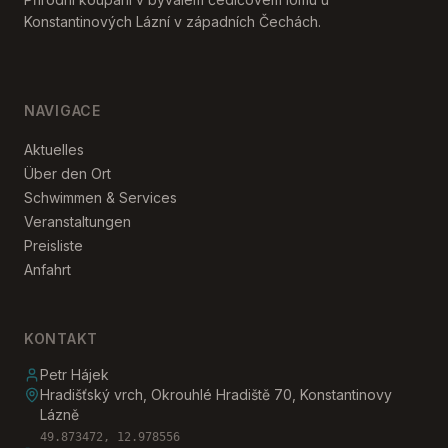
Konstantinových Lázní v západních Čechách.
NAVIGACE
Aktuelles
Über den Ort
Schwimmen & Services
Veranstaltungen
Preisliste
Anfahrt
KONTAKT
Petr Hájek
Hradišťský vrch, Okrouhlé Hradiště 70, Konstantinovy
Lázně
49.873472, 12.978556