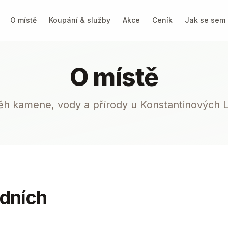
O místě
Koupání & služby
Akce
Ceník
Jak se sem 
O místě
ěh kamene, vody a přírody u Konstantinových L
adních