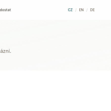
/
/
dostat
CZ
EN
DE
ázní.