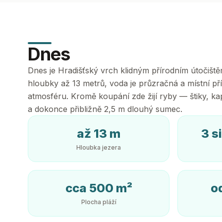
Dnes
Dnes je Hradišťský vrch klidným přírodním útočišt
hloubky až 13 metrů, voda je průzračná a místní př
atmosféru. Kromě koupání zde žijí ryby — štiky, kap
a dokonce přibližně 2,5 m dlouhý sumec.
až 13 m
3 s
Hloubka jezera
cca 500 m²
o
Plocha pláží