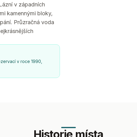
Lázní v západních
ými kamennými bloky,
upání. Průzračná voda
ejkrásnějších
ezervací v roce 1990,
Historie místa