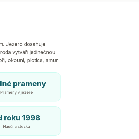
ěm. Jezero dosahuje
íroda vytváří jedinečnou
ři, okouni, plotice, amur
ilné prameny
Prameny v jezeře
d roku 1998
Naučná stezka